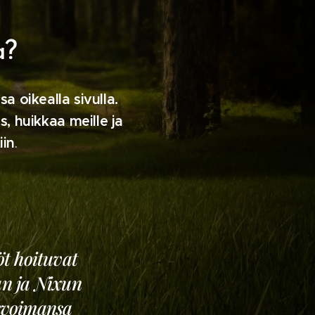
a?
a oikealla sivulla.
, huikkaa meille ja
iin
.
öt hoituvat
an ja Nixun
ervoimansa