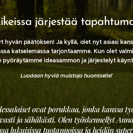
ikeissa järjestää tapahtum
t hyvän päätöksen! Ja kyllä, olet nyt asiasi kanss
assa katselemassa tarjontaamme. Kun olet valmis
 pyöräytämme ideasammon ja järjestelyt käynt
!
Luodaan hyviä muistoja huomiselle
essalaiset ovat porukkaa, jonka kanssa ty
vasti ja sähäkästi. Olen työskennellyt Ann
ssa lukuisissa tuotannoissa ja heidän sup