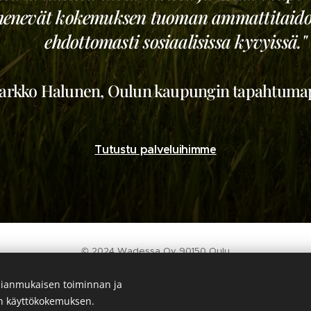
menevät kokemuksen tuoman ammattitaidon
ehdottomasti sosiaalisissa kyvyissä."
Jarkko Halunen, Oulun kaupungin tapahtumap
Tutustu palveluihimme
© 2024 Wadessa Oy 90150 Oulu
info(@)wadessa.fi
puh: 044-317 1282 (Anna)
ianmukaisen toiminnan ja
puh: 040-526 1138 (Nikolas)
en käyttökokemuksen.
Y-tunnus 3180791-5
Evästeet