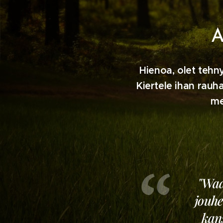
A
Hienoa, olet tehny
Kiertele ihan rauh
me
"Wad
jouhe
kan