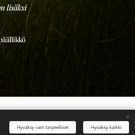
 lisäksi
äällikkö
Hyväksy vain tarpeelliset
Hyväksy kaikki