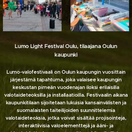
Lumo Light Festival Oulu, tilaajana Oulun
kaupunki
Lumo-valofestivaali on Oulun kaupungin vuosittain
järjestämä tapahtuma, joka valaisee kaupungin
keskustan pimeän vuodenajan iloksi erilaisilla
valotaideteoksilla ja installaatioilla. Festivaalin aikana
kaupunkitilaan sijoitetaan lukuisia kansainvälisten ja
suomalaisten taiteilijoiden suunnittelemia
valotaideteoksia, jotka voivat sisältää projisointeja,
interaktiivisia valoelementtejä ja ääni- ja