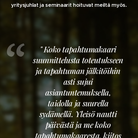
yritysjuhlat ja seminaarit hoituvat meiltä myös.
" Koko tapahtumakaari
suunnittelusta toteutukseen
ja tapahtuman jälkitöihin
asti sujui
asiantuntemuksella,
taidolla ja suurella
sydämellä. Yleisö nautti
päivästä ja me koko
tapahtumakaaresta, kiitos