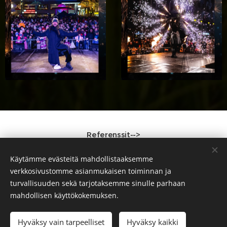
Referenssit-->
Käytämme evästeitä mahdollistaaksemme
verkkosivustomme asianmukaisen toiminnan ja
turvallisuuden sekä tarjotaksemme sinulle parhaan
© 2024 Wadessa Oy 90150 Oulu
info(@)wadessa.fi
mahdollisen käyttökokemuksen.
puh: 044-317 1282 (Anna)
puh: 040-526 1138 (Nikolas)
Hyväksy vain tarpeelliset
Hyväksy kaikki