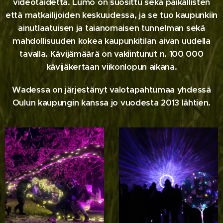
videotaidetta. Lumo on suosittu sekä paikallisten
että matkailijoiden keskuudessa, ja se tuo kaupunkiin
ainutlaatuisen ja taianomaisen tunnelman sekä
mahdollisuuden kokea kaupunkitilan aivan uudella
tavalla. Kävijämäärä on vakiintunut n. 100 000
kävijäkertaan viikonlopun aikana.
Wadessa on järjestänyt valotapahtumaa yhdessä
Oulun kaupungin kanssa jo vuodesta 2013 lähtien.