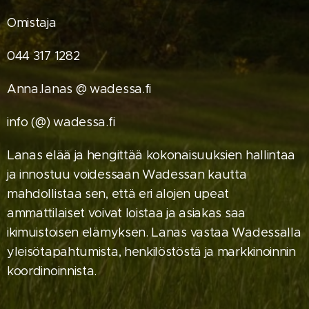
Omistaja
044 317 1282
Anna.lanas @ wadessa.fi
info (@) wadessa.fi
Lanas elää ja hengittää kokonaisuuksien hallintaa
ja innostuu voidessaan Wadessan kautta
mahdollistaa sen, että eri alojen upeat
ammattilaiset voivat loistaa ja asiakas saa
ikimuistoisen elämyksen. Lanas vastaa Wadessalla
yleisötapahtumista, henkilöstöstä ja markkinoinnin
koordinoinnista.