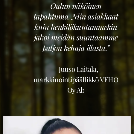
Oulun näköinen
tapahtuma. Niin asiakkaat
kuin henkilökuntammekin
jakoi meidän suuntaamme
paljon kehuja illasta."
- Juuso Laitala,
markkinointipäällikkö VEHO
Oy Ab