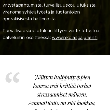
yritystapahtumista, turvallisuuskoulutuksista,
viranomaisyhteistyöstä ja tuotantojen
operatiivisesta hallinnasta.
Turvallisuuskoulutuksiin liittyen voitte tutustua
palveluihini osoitteessa:
www.nikolaspajunen.fi
"Näitten huipputyyppien
kanssa voit heittää turhat
stressaamiset mäkeen.
Ammattitaito on sitä luokkaa,