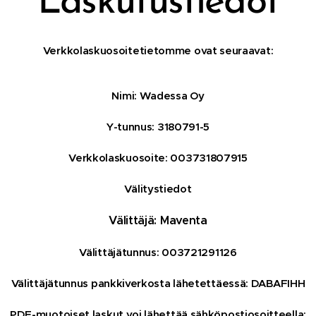
Laskutustiedot
Verkkolaskuosoitetietomme ovat seuraavat:
Nimi: Wadessa Oy
Y-tunnus: 3180791-5
Verkkolaskuosoite: 003731807915
Välitystiedot
Välittäjä: Maventa
Välittäjätunnus: 003721291126
Välittäjätunnus pankkiverkosta lähetettäessä: DABAFIHH
PDF-muotoiset laskut voi lähettää sähköpostiosoitteella: