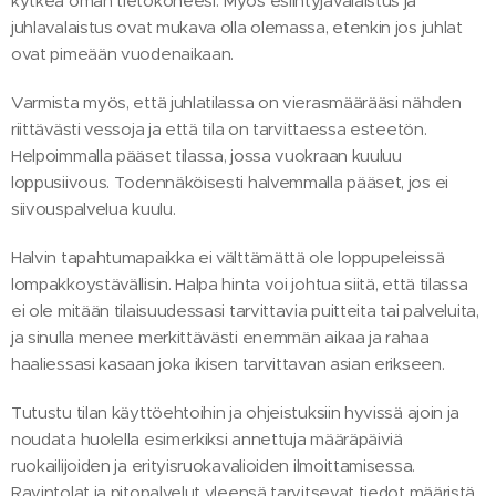
kytkeä oman tietokoneesi. Myös esiintyjävalaistus ja
juhlavalaistus ovat mukava olla olemassa, etenkin jos juhlat
ovat pimeään vuodenaikaan.
Varmista myös, että juhlatilassa on vierasmäärääsi nähden
riittävästi vessoja ja että tila on tarvittaessa esteetön.
Helpoimmalla pääset tilassa, jossa vuokraan kuuluu
loppusiivous. Todennäköisesti halvemmalla pääset, jos ei
siivouspalvelua kuulu.
Halvin tapahtumapaikka ei välttämättä ole loppupeleissä
lompakkoystävällisin. Halpa hinta voi johtua siitä, että tilassa
ei ole mitään tilaisuudessasi tarvittavia puitteita tai palveluita,
ja sinulla menee merkittävästi enemmän aikaa ja rahaa
haaliessasi kasaan joka ikisen tarvittavan asian erikseen.
Tutustu tilan käyttöehtoihin ja ohjeistuksiin hyvissä ajoin ja
noudata huolella esimerkiksi annettuja määräpäiviä
ruokailijoiden ja erityisruokavalioiden ilmoittamisessa.
Ravintolat ja pitopalvelut yleensä tarvitsevat tiedot määristä