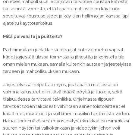
on edes mahdollisuus, että jotain tarvitsee ripustaa katosta
tai seinistä, varmista, että tapahtumatilassa on käyttöön
soveltuvat ripustuspisteet ja käy tilan hallinnoijan kanssa läpi
ajateltu käyttötarkoitus.
Mitä palveluita ja puitteita?
Parhaimmillaan juhlatilan vuokraajat antavat melko vapaat
kädet järjestää tilassa toimintaa ja järjestää ja koristella tila
oman mielen mukaan, samalla kuitenkin auttaen järjestelyissä
tarpeen ja mahdollisuuksien mukaan.
Järjestelyissä helpottaa myös, jos tapahtumatilassa on
valmiina kalusteet eli riittävä määrä pöytiä ja tuoleja, sekä
tilaisuudessa tarvittava tekniikka. Ohjelmasta riippuen
tarvitset todennäköisesti vähintään äänentoistolaitteet eli
kaiuttimet, mikrofonit ja soittimen musiikin toistamista varten.
Haluat todennäköisesti myös esitystekniikkaa eli esimerkiksi
suuren näytön tai valkokankaan ja videotykin, johon voit