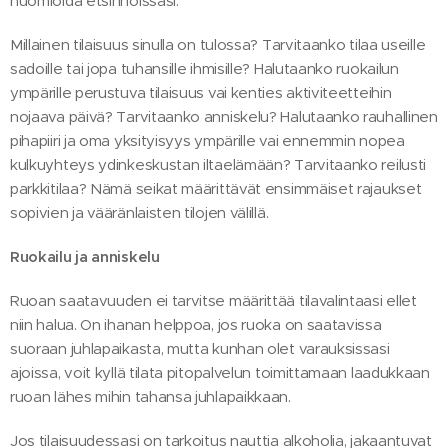
huomioida etsinnöissäsi.
Millainen tilaisuus sinulla on tulossa? Tarvitaanko tilaa useille
sadoille tai jopa tuhansille ihmisille? Halutaanko ruokailun
ympärille perustuva tilaisuus vai kenties aktiviteetteihin
nojaava päivä? Tarvitaanko anniskelu? Halutaanko rauhallinen
pihapiiri ja oma yksityisyys ympärille vai ennemmin nopea
kulkuyhteys ydinkeskustan iltaelämään? Tarvitaanko reilusti
parkkitilaa? Nämä seikat määrittävät ensimmäiset rajaukset
sopivien ja vääränlaisten tilojen välillä.
Ruokailu ja anniskelu
Ruoan saatavuuden ei tarvitse määrittää tilavalintaasi ellet
niin halua. On ihanan helppoa, jos ruoka on saatavissa
suoraan juhlapaikasta, mutta kunhan olet varauksissasi
ajoissa, voit kyllä tilata pitopalvelun toimittamaan laadukkaan
ruoan lähes mihin tahansa juhlapaikkaan.
Jos tilaisuudessasi on tarkoitus nauttia alkoholia, jakaantuvat