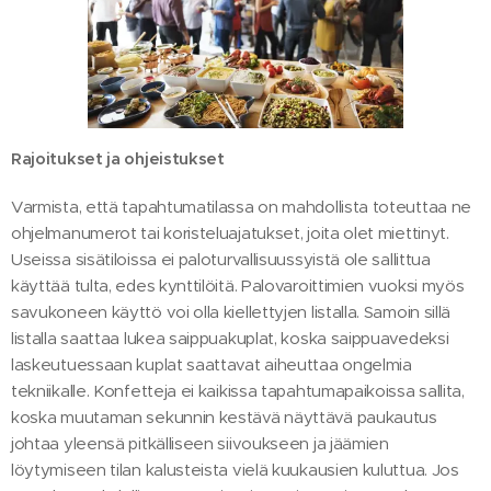
Rajoitukset ja ohjeistukset
Varmista, että tapahtumatilassa on mahdollista toteuttaa ne
ohjelmanumerot tai koristeluajatukset, joita olet miettinyt.
Useissa sisätiloissa ei paloturvallisuussyistä ole sallittua
käyttää tulta, edes kynttilöitä. Palovaroittimien vuoksi myös
savukoneen käyttö voi olla kiellettyjen listalla. Samoin sillä
listalla saattaa lukea saippuakuplat, koska saippuavedeksi
laskeutuessaan kuplat saattavat aiheuttaa ongelmia
tekniikalle. Konfetteja ei kaikissa tapahtumapaikoissa sallita,
koska muutaman sekunnin kestävä näyttävä paukautus
johtaa yleensä pitkälliseen siivoukseen ja jäämien
löytymiseen tilan kalusteista vielä kuukausien kuluttua. Jos