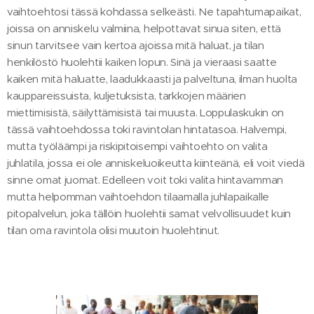
vaihtoehtosi tässä kohdassa selkeästi. Ne tapahtumapaikat,
joissa on anniskelu valmiina, helpottavat sinua siten, että
sinun tarvitsee vain kertoa ajoissa mitä haluat, ja tilan
henkilöstö huolehtii kaiken lopun. Sinä ja vieraasi saatte
kaiken mitä haluatte, laadukkaasti ja palveltuna, ilman huolta
kauppareissuista, kuljetuksista, tarkkojen määrien
miettimisistä, säilyttämisistä tai muusta. Loppulaskukin on
tässä vaihtoehdossa toki ravintolan hintatasoa. Halvempi,
mutta työläämpi ja riskipitoisempi vaihtoehto on valita
juhlatila, jossa ei ole anniskeluoikeutta kiinteänä, eli voit viedä
sinne omat juomat. Edelleen voit toki valita hintavamman
mutta helpomman vaihtoehdon tilaamalla juhlapaikalle
pitopalvelun, joka tällöin huolehtii samat velvollisuudet kuin
tilan oma ravintola olisi muutoin huolehtinut.