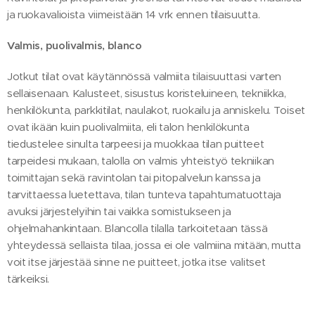
ja ruokavalioista viimeistään 14 vrk ennen tilaisuutta.
Valmis, puolivalmis, blanco
Jotkut tilat ovat käytännössä valmiita tilaisuuttasi varten
sellaisenaan. Kalusteet, sisustus koristeluineen, tekniikka,
henkilökunta, parkkitilat, naulakot, ruokailu ja anniskelu. Toiset
ovat ikään kuin puolivalmiita, eli talon henkilökunta
tiedustelee sinulta tarpeesi ja muokkaa tilan puitteet
tarpeidesi mukaan, talolla on valmis yhteistyö tekniikan
toimittajan sekä ravintolan tai pitopalvelun kanssa ja
tarvittaessa luetettava, tilan tunteva tapahtumatuottaja
avuksi järjestelyihin tai vaikka somistukseen ja
ohjelmahankintaan. Blancolla tilalla tarkoitetaan tässä
yhteydessä sellaista tilaa, jossa ei ole valmiina mitään, mutta
voit itse järjestää sinne ne puitteet, jotka itse valitset
tärkeiksi.